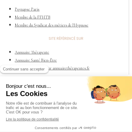
Psynapse Paris
Membre de la FFHTB
Membre du Syndicat des métiers de l'Hypnose
SITE RÉFÉRENCÉ SUR
Annuaire Thérapeute
Annuaire Santé Bien-Être
Thérapeute cértifié sur annuairethérapeutes.fr
RESPONSABILITÉ CIVILE PROFESSIONNELLE
Votre professionnel justifie d’un contrat de Responsabilité Civile
Professionnelle (RC PRO) souscrit auprès de FILIA-MAÏF sous le
numéro 7404976H
© 2025 Mf Marchand | Design: Mf Marchand |
Mention