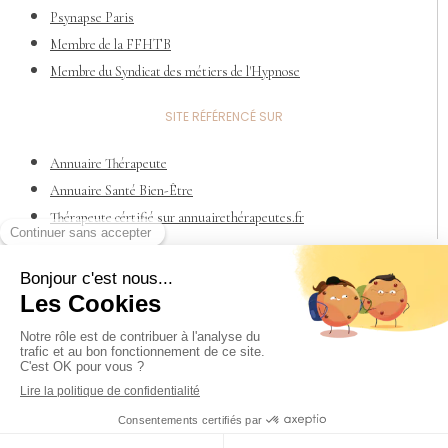
Psynapse Paris
Membre de la FFHTB
Membre du Syndicat des métiers de l'Hypnose
SITE RÉFÉRENCÉ SUR
Annuaire Thérapeute
Annuaire Santé Bien-Être
Thérapeute cértifié sur annuairethérapeutes.fr
RESPONSABILITÉ CIVILE PROFESSIONNELLE
Votre professionnel justifie d’un contrat de Responsabilité Civile
Professionnelle (RC PRO) souscrit auprès de FILIA-MAÏF sous le
numéro 7404976H
© 2025 Mf Marchand | Design: Mf Marchand |
Mention
Légales
|
Politique de confidentialité
|
Déontologie
|